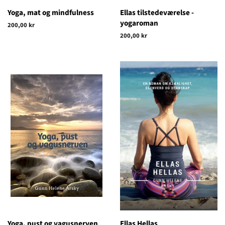
Yoga, mat og mindfulness
Ellas tilstedeværelse -
yogaroman
Vanlig
200,00 kr
pris
Vanlig
200,00 kr
pris
Yoga, pust og vagusnerven
Ellas Hellas