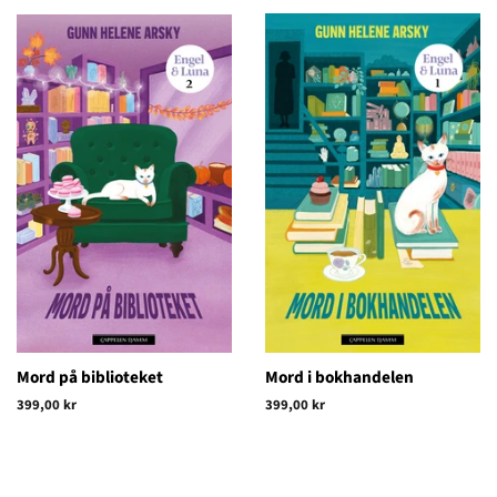
Mord på biblioteket
Mord i bokhandelen
Vanlig
399,00 kr
Vanlig
399,00 kr
pris
pris