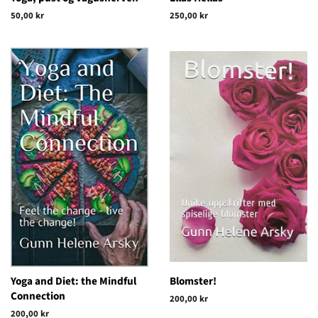
Vanlig
50,00 kr
Vanlig
250,00 kr
pris
pris
Yoga and Diet: the Mindful
Blomster!
Connection
Vanlig
200,00 kr
pris
Vanlig
200,00 kr