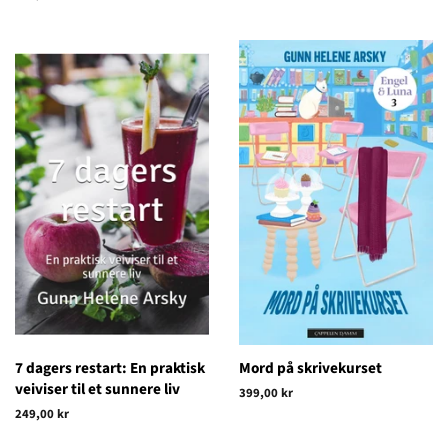
pris
7 dagers restart: En praktisk
Mord på skrivekurset
veiviser til et sunnere liv
Vanlig
399,00 kr
pris
Vanlig
249,00 kr
pris